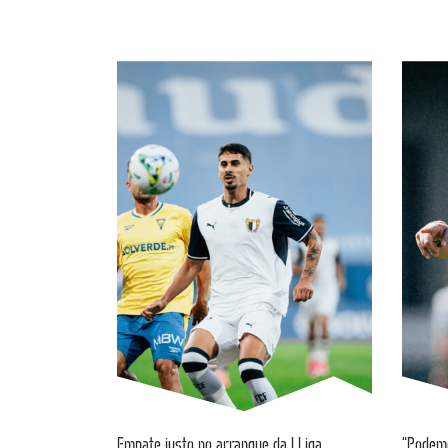
Empate justo no arranque da I Liga
“Podemo