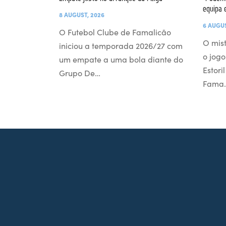
equipa 
8 AUGUST, 2026
6 AUGUS
O Futebol Clube de Famalicão
O mist
iniciou a temporada 2026/27 com
o jogo
um empate a uma bola diante do
Estori
Grupo De…
Fama