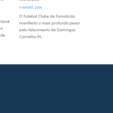
5 AUGUST, 2026
O Futebol Clube de Famalicão
ntevê
manifesta o mais profundo pesar
vo
pelo falecimento de Domingos
 de
Carvalho M…