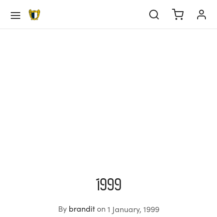
Back
Back
Back
Back
Back
Back
Back
Back
Back
Back
Back
Back
Back
Back
EBOL
IPA PRINCIPAL
DEMIA
EBOL FEMININO
ALIDADES
ORTS
SAL
BE
BE
IEDADE
ULAMENTOS
ERNO DA SOCIEDADE
ATÓRIO & CONTAS
MBERS
pa Principal
tel
manutenção
rts
tel eSports
el Futsal
e
ria
tutos
go de conduta
icipações Sociais
/22
bership
demia
sificação
manutenção
al
rts News
pa Técnica Futsal
edade
l Entities
lamentos
o de prevenção de riscos e de corrupção e
elho de Administração e Fiscalização
/23
te your information
1999
ações conexas
bol Feminino
ndar
rno da Sociedade
/24
mento de Quotas
By
brandit
on
1 January, 1999
ltados
tutos
tório & Contas
/25
res Anuais