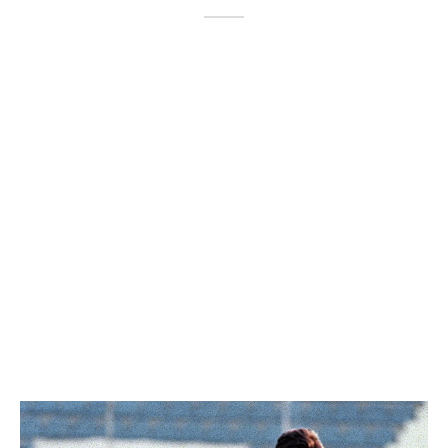
l de Denúncias
unds
actos
identes
ion