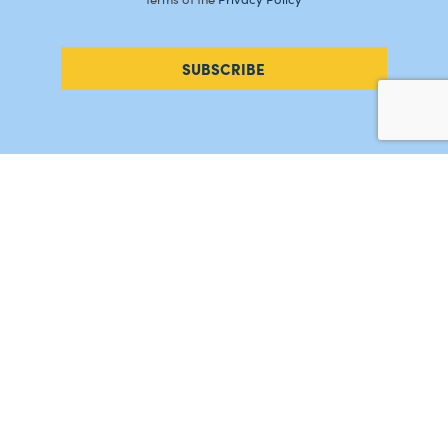
SUBSCRIBE
#AMORDEPERDICAO
Como chegar
Contacte-nos
Acreditações