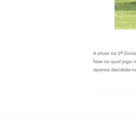
A atuar na 2ª Divi
fase na qual joga n
apenas decidida no