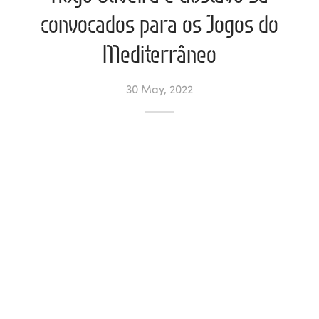
convocados para os Jogos do
l de Denúncias
Mediterrâneo
unds
actos
30 May, 2022
identes
ion