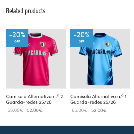
Related products
-
20
%
-
20
%
OFF
OFF
Camisola Alternativa n.º 2
Camisola Alternativa n.º 1
Guarda-redes 25/26
Guarda-redes 25/26
Original
Current
Original
Current
65.00
€
52.00
€
65.00
€
52.00
€
price
price is:
price
price is:
was:
52.00€.
was:
52.00€.
65.00€.
65.00€.