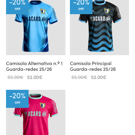
-
20
%
-
20
%
OFF
OFF
l de Denúncias
unds
actos
identes
ion
Camisola Alternativa n.º 1
Camisola Principal
Guarda-redes 25/26
Guarda-redes 25/26
Original
Current
Original
Current
65.00
€
52.00
€
65.00
€
52.00
€
price
price is:
price
price is:
was:
52.00€.
was:
52.00€.
-
20
%
65.00€.
65.00€.
OFF