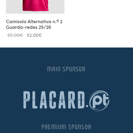
Camisola Alternativa n.º 2
Guarda-redes 25/26
Original
Current
65.00
€
52.00
€
price
price is:
was:
52.00€.
65.00€.
MAIN SPONSOR
PREMIUM SPONSOR