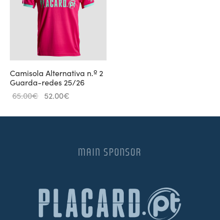
Camisola Alternativa n.º 2
Guarda-redes 25/26
O
O
65.00
€
52.00
€
preço
preço
original
atual é:
era:
52.00€.
65.00€.
MAIN SPONSOR