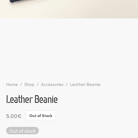
l de Denúncias
unds
actos
identes
ion
Home
/
Shop
/
Accessories
/
Leather Beanie
Leather Beanie
5.00
€
Out of Stock
Out of stock