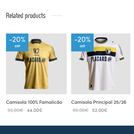
Related products
-
20
%
-
20
%
OFF
OFF
Camisola 100% Famalicão
Camisola Principal 25/26
Original
Current
Original
Current
55.00
€
44.00
€
65.00
€
52.00
€
price
price is:
price
price is:
was:
44.00€.
was:
52.00€.
55.00€.
65.00€.