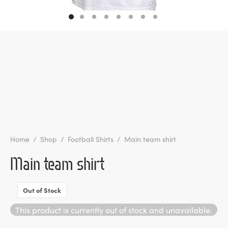
l de Denúncias
unds
actos
identes
ion
Home
/
Shop
/
Football Shirts
/
Main team shirt
Main team shirt
Out of Stock
This product is currently out of stock and unavailable.