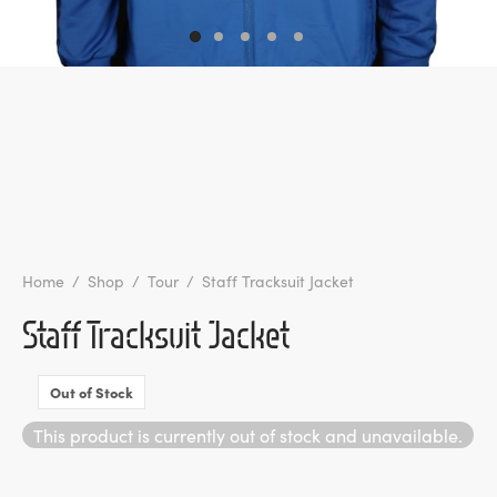
l de Denúncias
unds
actos
identes
ion
Home
/
Shop
/
Tour
/
Staff Tracksuit Jacket
Staff Tracksuit Jacket
Out of Stock
This product is currently out of stock and unavailable.