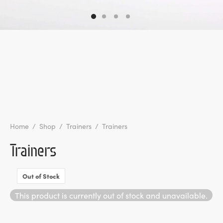
l de Denúncias
unds
actos
identes
ion
Home
/
Shop
/
Trainers
/
Trainers
Trainers
Out of Stock
This product is currently out of stock and unavailable.