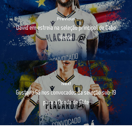
Previous
David em estreia na seleção principal de Cabo
Verde
Next
Gustavo Sá nos convocados da seleção sub-19
para a Ronda de Elite