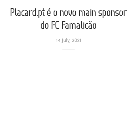
Placard.pt é o novo main sponsor
l de Denúncias
do FC Famalicão
unds
actos
14 July, 2021
identes
ion