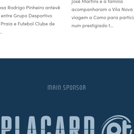
José Martins e a família
esa Rodrigo Pinheiro antevê
acompanharam o Vila Nova
 entre Grupo Desportivo
viagem a Como para partici
l Praia e Futebol Clube de
num prestigiado t…
…
MAIN SPONSOR