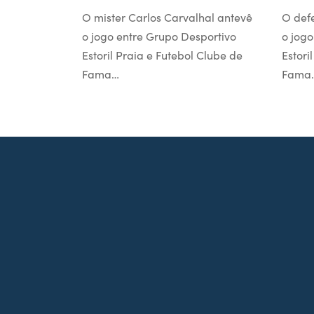
O mister Carlos Carvalhal antevê
O def
o jogo entre Grupo Desportivo
o jogo
Estoril Praia e Futebol Clube de
Estori
Fama…
Fama