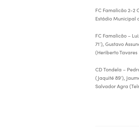
FC Famalicão 2-2 
Estádio Municipal 
FC Famalicão – Luiz
71′), Gustavo Assun
(Heriberto Tavares
CD Tondela – Pedro 
(Jaquité 89′), Jau
Salvador Agra (Tel