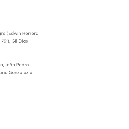
agre (Edwin Herrera
79′), Gil Dias
ra, João Pedro
Mario Gonzalez e