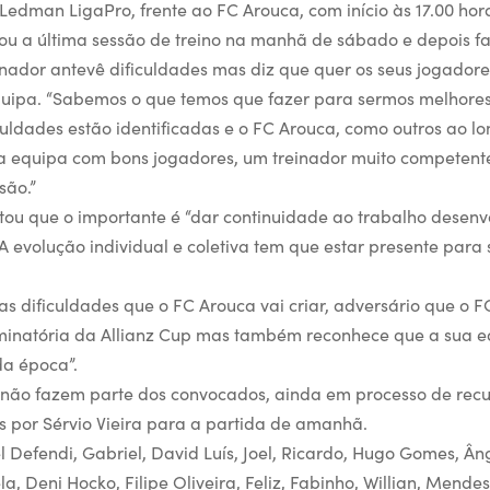
Ledman LigaPro, frente ao FC Arouca, com início às 17.00 hor
tou a última sessão de treino na manhã de sábado e depois fal
einador antevê dificuldades mas diz que quer os seus jogador
quipa. “Sabemos o que temos que fazer para sermos melhore
culdades estão identificadas e o FC Arouca, como outros ao l
 equipa com bons jogadores, um treinador muito competente
são.”
entou que o importante é “dar continuidade ao trabalho desenv
 A evolução individual e coletiva tem que estar presente par
as dificuldades que o FC Arouca vai criar, adversário que o 
iminatória da Allianz Cup mas também reconhece que a sua e
 da época”.
 não fazem parte dos convocados, ainda em processo de recu
os por Sérvio Vieira para a partida de amanhã.
 Defendi, Gabriel, David Luís, Joel, Ricardo, Hugo Gomes, Â
a, Deni Hocko, Filipe Oliveira, Feliz, Fabinho, Willian, Mend