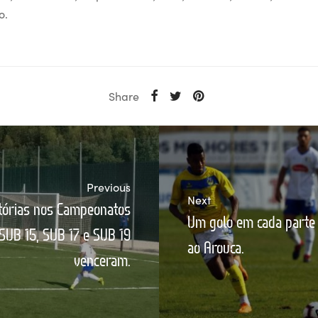
o.
Share
Previous
Next
vitórias nos Campeonatos
Um golo em cada parte s
 SUB 15, SUB 17 e SUB 19
ao Arouca.
venceram.