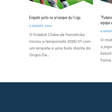
Empate justo no arranque da I Liga
“Podemo
equipa 
8 AUGUST, 2026
6 AUGUS
O Futebol Clube de Famalicão
O mist
iniciou a temporada 2026/27 com
o jogo
um empate a uma bola diante do
Estori
Grupo De…
Fama