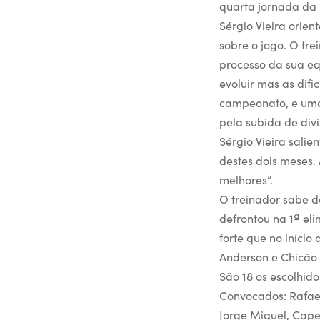
quarta jornada da 
Sérgio Vieira orien
sobre o jogo. O tr
processo da sua e
evoluir mas as difi
campeonato, e uma
pela subida de divi
Sérgio Vieira sali
destes dois meses.
melhores”.
O treinador sabe d
defrontou na 1ª el
forte que no início
Anderson e Chicão
São 18 os escolhid
Convocados: Rafael
Jorge Miguel, Capel