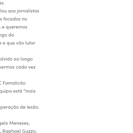
as.
ou aos jornalistas
es focados no
s e queremos
ongo do
 e que vão lutar
olvido ao longo
a sermos cada vez
FC Famalicão
quipa está “mais
peração de lesão.
ngelo Meneses,
es, Raphael Guzzo,