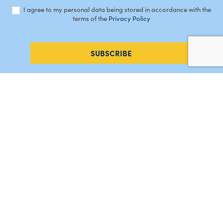
I agree to my personal data being stored in accordance with the
terms of the
Privacy Policy
SUBSCRIBE
#AMORDEPERDICAO
Como chegar
Contacte-nos