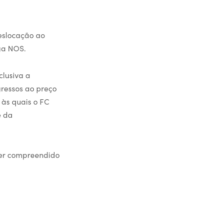
deslocação ao
ga NOS.
clusiva a
gressos ao preço
 às quais o FC
e da
 ser compreendido