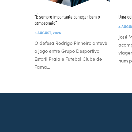
“É sempre importante começar bem o
Uma od
campeonato”
4 AUGUS
5 AUGUST, 2026
José M
O defesa Rodrigo Pinheiro antevê
acomp
o jogo entre Grupo Desportivo
viage
Estoril Praia e Futebol Clube de
num p
Fama…