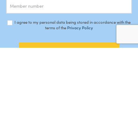
I agree to my personal data being stored in accordance with the
terms of the
Privacy Policy
SUBSCRIBE
#AMORDEPERDICAO