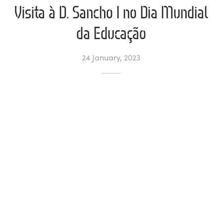
Visita à D. Sancho I no Dia Mundial
l de Denúncias
da Educação
unds
actos
24 January, 2023
identes
ion