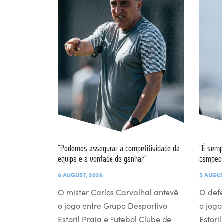
“Podemos assegurar a competitividade da
“É semp
equipa e a vontade de ganhar”
campeo
6 AUGUST, 2026
5 AUGUS
O mister Carlos Carvalhal antevê
O def
o jogo entre Grupo Desportivo
o jogo
Estoril Praia e Futebol Clube de
Estori