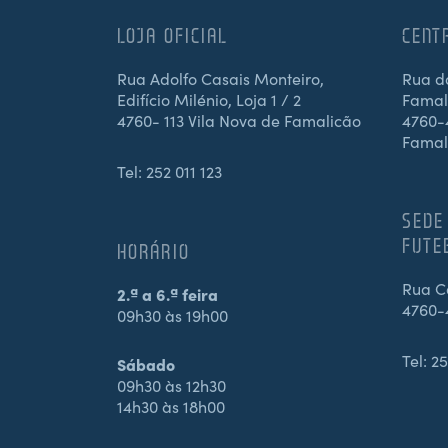
LOJA OFICIAL
CENT
Rua Adolfo Casais Monteiro,
Rua d
Edifício Milénio, Loja 1 / 2
Famali
4760- 113 Vila Nova de Famalicão
4760-4
Famal
Tel:
252 011 123
SEDE
FUTE
HORÁRIO
Rua Ca
2.ª a 6.ª feira
4760-
09h30 às 19h00
Tel:
25
Sábado
09h30 às 12h30
14h30 às 18h00