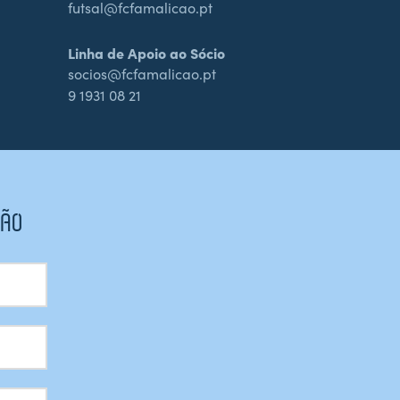
futsal@fcfamalicao.pt
Linha de Apoio ao Sócio
socios@fcfamalicao.pt
9 1931 08 21
CÃO