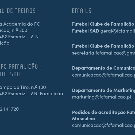
RO DE TREINOS
EMAILS
a Academia do FC
Futebol Clube de Famalicão
cão, n.º 300
Futebol SAD
geral@fcfamali
82 Esmeriz – V. N.
icão
Futebol Clube de Famalicão
secretaria.fcfamalicao@gm
 FC FAMALICÃO –
Departamento de Comunic
BOL SAD
comunicacao@fcfamalicao.
mpo de Tiro, n.º 100
Departamento de Marketin
482 Esmeriz – V.N. Famalicão
marketing@fcfamalicao.pt
2 141 720
Pedidos de acreditação Fut
Masculino
comunicacao@fcfamalicao.