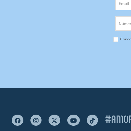
Conco
#AMOR