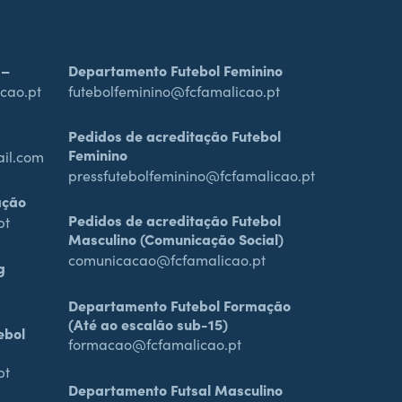
 –
Departamento Futebol Feminino
cao.pt
futebolfeminino@fcfamalicao.pt
Pedidos de acreditação Futebol
Feminino
ail.com
pressfutebolfeminino@fcfamalicao.pt
ação
Pedidos de acreditação Futebol
pt
Masculino (Comunicação Social)
comunicacao@fcfamalicao.pt
g
Departamento Futebol Formação
(Até ao escalão sub-15)
ebol
formacao@fcfamalicao.pt
pt
Departamento Futsal Masculino