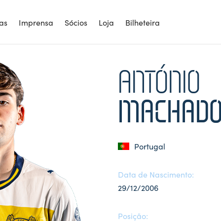
ias
Imprensa
Sócios
Loja
Bilheteira
ANTÓNIO
MACHAD
Portugal
Data de Nascimento:
29/12/2006
Posição: