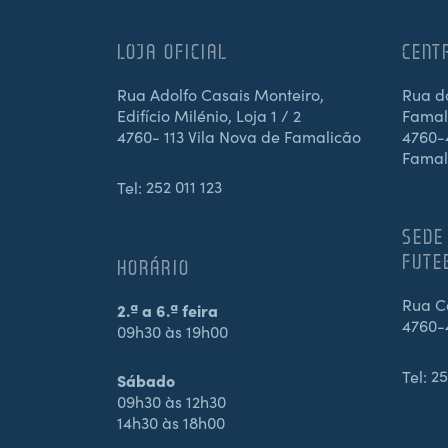
LOJA OFICIAL
CENT
Rua Adolfo Casais Monteiro,
Rua d
Edifício Milénio, Loja 1 / 2
Famali
4760- 113 Vila Nova de Famalicão
4760-4
Famal
Tel:
252 011 123
SEDE
FUTE
HORÁRIO
Rua Ca
2.ª a 6.ª feira
4760-
09h30 às 19h00
Tel:
25
Sábado
09h30 às 12h30
14h30 às 18h00