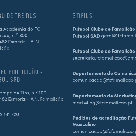
RO DE TREINOS
EMAILS
a Academia do FC
Futebol Clube de Famalicão
cão, n.º 300
Futebol SAD
geral@fcfamali
82 Esmeriz – V. N.
icão
Futebol Clube de Famalicão
secretaria.fcfamalicao@gm
 FC FAMALICÃO –
Departamento de Comunic
BOL SAD
comunicacao@fcfamalicao.
mpo de Tiro, n.º 100
Departamento de Marketin
482 Esmeriz – V.N. Famalicão
marketing@fcfamalicao.pt
2 141 720
Pedidos de acreditação Fut
Masculino
comunicacao@fcfamalicao.