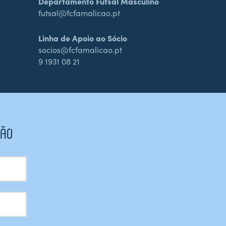
Departamento Futsal Masculino
futsal@fcfamalicao.pt
Linha de Apoio ao Sócio
socios@fcfamalicao.pt
9 1931 08 21
CÃO