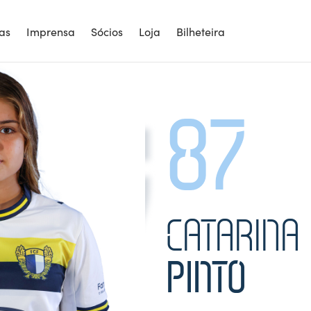
7
ias
Imprensa
Sócios
Loja
Bilheteira
87
CATARINA
PINTO