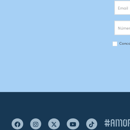
Conco
#AMOR