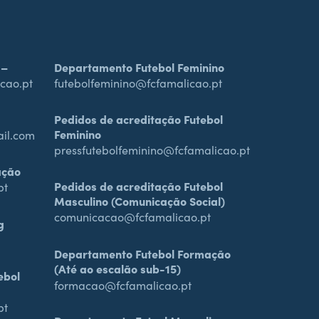
 –
Departamento Futebol Feminino
cao.pt
futebolfeminino@fcfamalicao.pt
Pedidos de acreditação Futebol
Feminino
ail.com
pressfutebolfeminino@fcfamalicao.pt
ação
Pedidos de acreditação Futebol
pt
Masculino (Comunicação Social)
comunicacao@fcfamalicao.pt
g
Departamento Futebol Formação
(Até ao escalão sub-15)
ebol
formacao@fcfamalicao.pt
pt