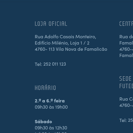
LOJA OFICIAL
CENT
Rua Adolfo Casais Monteiro,
Rua d
Edifício Milénio, Loja 1 / 2
Famali
4760- 113 Vila Nova de Famalicão
4760-4
Famal
Tel:
252 011 123
SEDE
FUTE
HORÁRIO
Rua Ca
2.ª a 6.ª feira
4760-
09h30 às 19h00
Tel:
25
Sábado
09h30 às 12h30