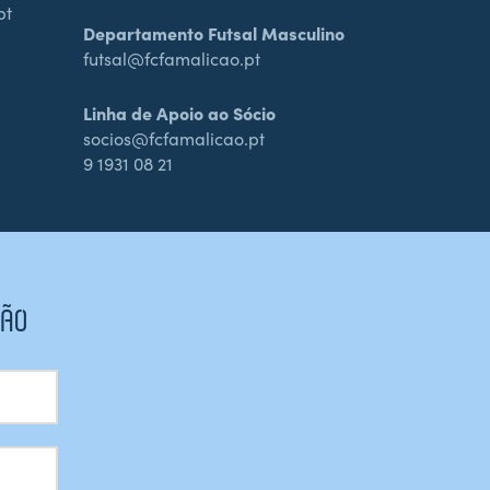
pt
Departamento Futsal Masculino
futsal@fcfamalicao.pt
Linha de Apoio ao Sócio
socios@fcfamalicao.pt
9 1931 08 21
CÃO