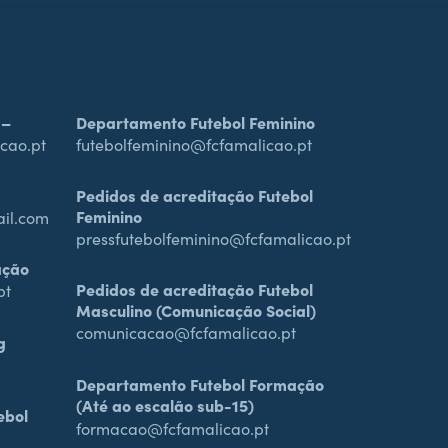
 –
Departamento Futebol Feminino
cao.pt
futebolfeminino@fcfamalicao.pt
Pedidos de acreditação Futebol
Feminino
ail.com
pressfutebolfeminino@fcfamalicao.pt
ação
Pedidos de acreditação Futebol
pt
Masculino (Comunicação Social)
comunicacao@fcfamalicao.pt
g
Departamento Futebol Formação
(Até ao escalão sub-15)
ebol
formacao@fcfamalicao.pt