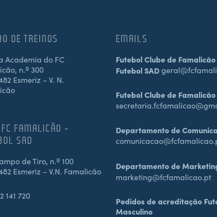
RO DE TREINOS
EMAILS
a Academia do FC
Futebol Clube de Famalicão
cão, n.º 300
Futebol SAD
geral@fcfamali
82 Esmeriz – V. N.
icão
Futebol Clube de Famalicão
secretaria.fcfamalicao@gm
 FC FAMALICÃO –
Departamento de Comunic
BOL SAD
comunicacao@fcfamalicao.
mpo de Tiro, n.º 100
Departamento de Marketin
482 Esmeriz – V.N. Famalicão
marketing@fcfamalicao.pt
2 141 720
Pedidos de acreditação Fut
Masculino