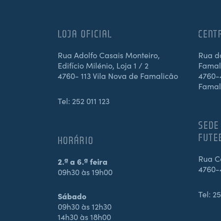
LOJA OFICIAL
CENT
Rua Adolfo Casais Monteiro,
Rua d
Edifício Milénio, Loja 1 / 2
Famali
4760- 113 Vila Nova de Famalicão
4760-4
Famal
Tel:
252 011 123
SEDE
FUTE
HORÁRIO
Rua Ca
2.ª a 6.ª feira
4760-
09h30 às 19h00
Tel:
25
Sábado
09h30 às 12h30
14h30 às 18h00