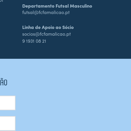
Departamento Futsal Masculino
futsal@fcfamalicao.pt
Linha de Apoio ao Sócio
socios@fcfamalicao.pt
9 1931 08 21
CÃO