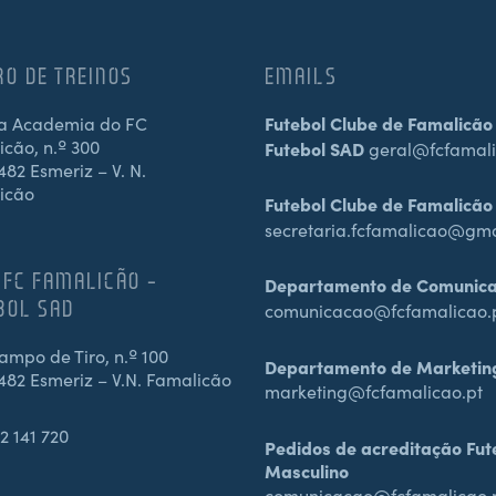
RO DE TREINOS
EMAILS
a Academia do FC
Futebol Clube de Famalicão
cão, n.º 300
Futebol SAD
geral@fcfamali
82 Esmeriz – V. N.
icão
Futebol Clube de Famalicão
secretaria.fcfamalicao@gm
 FC FAMALICÃO –
Departamento de Comunic
BOL SAD
comunicacao@fcfamalicao.
mpo de Tiro, n.º 100
Departamento de Marketin
482 Esmeriz – V.N. Famalicão
marketing@fcfamalicao.pt
2 141 720
Pedidos de acreditação Fut
Masculino
comunicacao@fcfamalicao.