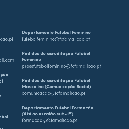
 –
Departamento Futebol Feminino
cao.pt
futebolfeminino@fcfamalicao.pt
Pedidos de acreditação Futebol
Feminino
ail.com
pressfutebolfeminino@fcfamalicao.pt
ação
Pedidos de acreditação Futebol
pt
Masculino (Comunicação Social)
comunicacao@fcfamalicao.pt
g
Departamento Futebol Formação
(Até ao escalão sub-15)
ebol
formacao@fcfamalicao.pt
pt