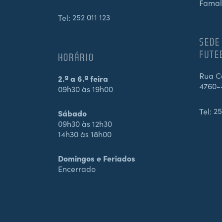
Famal
Tel:
252 011 123
SEDE
FUTE
HORÁRIO
Rua Ca
2.ª a 6.ª feira
4760-
09h30 às 19h00
Tel:
25
Sábado
09h30 às 12h30
14h30 às 18h00
Domingos e Feriados
Encerrado