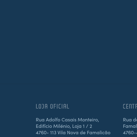
LOJA OFICIAL
CENT
Rua Adolfo Casais Monteiro,
Rua d
Edifício Milénio, Loja 1 / 2
Famali
4760- 113 Vila Nova de Famalicão
4760-4