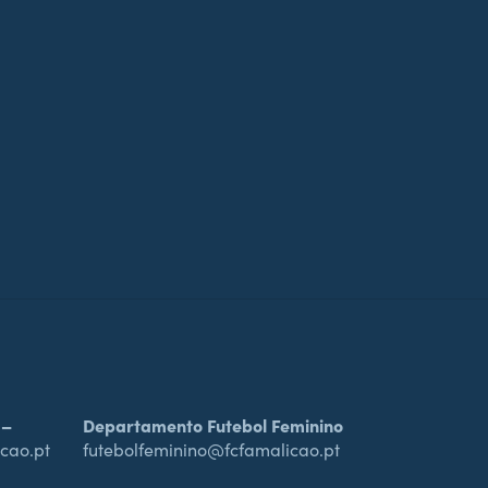
 –
Departamento Futebol Feminino
cao.pt
futebolfeminino@fcfamalicao.pt