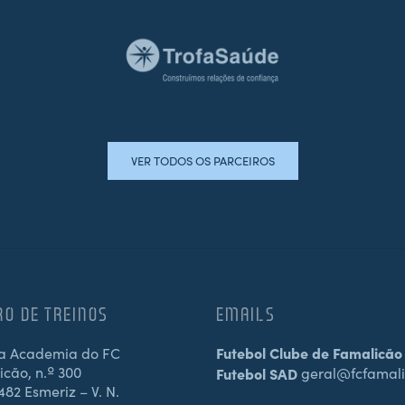
VER TODOS OS PARCEIROS
RO DE TREINOS
EMAILS
a Academia do FC
Futebol Clube de Famalicão
cão, n.º 300
Futebol SAD
geral@fcfamali
82 Esmeriz – V. N.