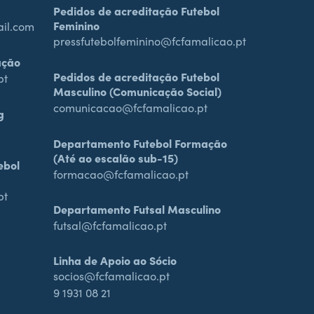
Pedidos de acreditação Futebol
Feminino
ail.com
pressfutebolfeminino@fcfamalicao.pt
ação
Pedidos de acreditação Futebol
pt
Masculino (Comunicação Social)
comunicacao@fcfamalicao.pt
g
Departamento Futebol Formação
(Até ao escalão sub-15)
ebol
formacao@fcfamalicao.pt
pt
Departamento Futsal Masculino
futsal@fcfamalicao.pt
Linha de Apoio ao Sócio
socios@fcfamalicao.pt
9 1931 08 21