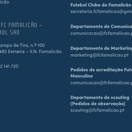
icão
Futebol Clube de Famalicão
secretaria.fcfamalicao@gm
 FC FAMALICÃO –
Departamento de Comunic
BOL SAD
comunicacao@fcfamalicao.
mpo de Tiro, n.º 100
Departamento de Marketin
482 Esmeriz – V.N. Famalicão
marketing@fcfamalicao.pt
2 141 720
Pedidos de acreditação Fut
Masculino
comunicacao@fcfamalicao.
Departamento de scouting
(Pedidos de observação)
scouting@fcfamalicao.pt