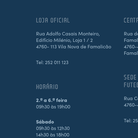
LOJA OFICIAL
CENT
Rua Adolfo Casais Monteiro,
Rua d
Edifício Milénio, Loja 1 / 2
Famali
4760- 113 Vila Nova de Famalicão
4760-4
Famal
Tel:
252 011 123
SEDE
FUTE
HORÁRIO
Rua Ca
2.ª a 6.ª feira
4760-
09h30 às 19h00
Tel:
25
Sábado
09h30 às 12h30
14h30 às 18h00