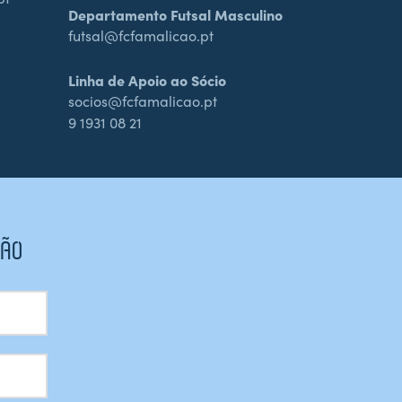
Departamento Futsal Masculino
futsal@fcfamalicao.pt
Linha de Apoio ao Sócio
socios@fcfamalicao.pt
9 1931 08 21
CÃO