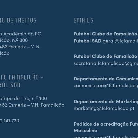
RO DE TREINOS
EMAILS
a Academia do FC
Futebol Clube de Famalicão
cão, n.º 300
Futebol SAD
geral@fcfamali
82 Esmeriz – V. N.
icão
Futebol Clube de Famalicão
secretaria.fcfamalicao@gm
 FC FAMALICÃO –
Departamento de Comunic
BOL SAD
comunicacao@fcfamalicao.
mpo de Tiro, n.º 100
Departamento de Marketin
482 Esmeriz – V.N. Famalicão
marketing@fcfamalicao.pt
2 141 720
Pedidos de acreditação Fut
Masculino
comunicacao@fcfamalicao.