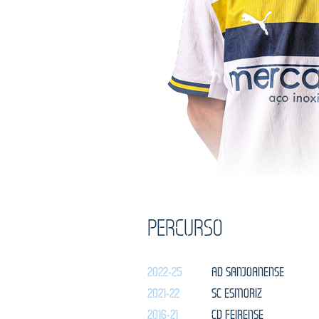
PERCURSO
2022-25
AD SANJOANENSE
2021-22
SC ESMORIZ
2016-21
CD FEIRENSE