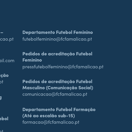
 –
Departamento Futebol Feminino
cao.pt
futebolfeminino@fcfamalicao.pt
Pedidos de acreditação Futebol
Feminino
ail.com
pressfutebolfeminino@fcfamalicao.pt
ação
Pedidos de acreditação Futebol
pt
Masculino (Comunicação Social)
comunicacao@fcfamalicao.pt
g
Departamento Futebol Formação
(Até ao escalão sub-15)
ebol
formacao@fcfamalicao.pt
pt