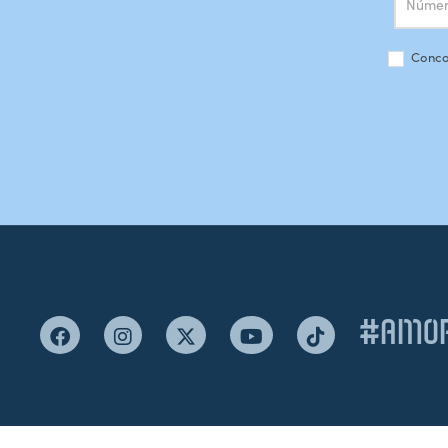
Conco
#AMOR