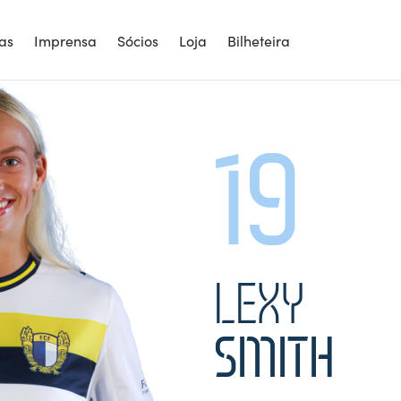
9
ias
Imprensa
Sócios
Loja
Bilheteira
19
LEXY
SMITH