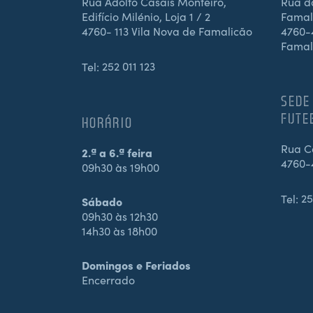
Rua Adolfo Casais Monteiro,
Rua d
Edifício Milénio, Loja 1 / 2
Famali
4760- 113 Vila Nova de Famalicão
4760-4
Famal
Tel:
252 011 123
SEDE
FUTE
HORÁRIO
Rua Ca
2.ª a 6.ª feira
4760-
09h30 às 19h00
Tel:
25
Sábado
09h30 às 12h30
14h30 às 18h00
Domingos e Feriados
Encerrado