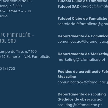
a Academia do FC
Futebol Clube de Famalicão
cão, n.º 300
Futebol SAD
geral@fcfamali
82 Esmeriz – V. N.
icão
Futebol Clube de Famalicão
secretaria.fcfamalicao@gm
 FC FAMALICÃO –
Departamento de Comunic
BOL SAD
comunicacao@fcfamalicao.
mpo de Tiro, n.º 100
Departamento de Marketin
482 Esmeriz – V.N. Famalicão
marketing@fcfamalicao.pt
2 141 720
Pedidos de acreditação Fut
Masculino
comunicacao@fcfamalicao.
Departamento de scouting
(Pedidos de observação)
scouting@fcfamalicao.pt