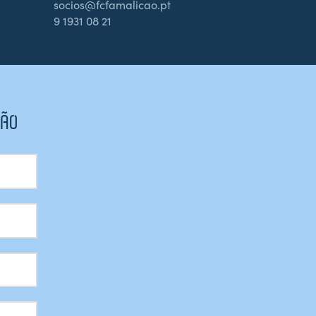
socios@fcfamalicao.pt
9 1931 08 21
CÃO