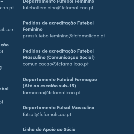
 –
Departamento Futebol Feminino
cao.pt
futebolfeminino@fcfamalicao.pt
Pedidos de acreditação Futebol
Feminino
ail.com
pressfutebolfeminino@fcfamalicao.pt
ação
Pedidos de acreditação Futebol
pt
Masculino (Comunicação Social)
comunicacao@fcfamalicao.pt
g
Departamento Futebol Formação
(Até ao escalão sub-15)
ebol
formacao@fcfamalicao.pt
pt
Departamento Futsal Masculino
futsal@fcfamalicao.pt
Linha de Apoio ao Sócio