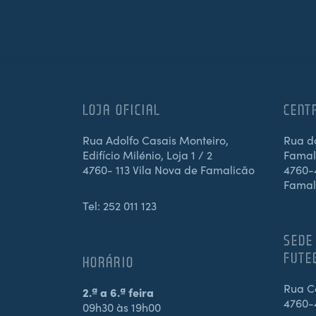
LOJA OFICIAL
CENT
Rua Adolfo Casais Monteiro,
Rua d
Edifício Milénio, Loja 1 / 2
Famali
4760- 113 Vila Nova de Famalicão
4760-4
Famal
Tel:
252 011 123
SEDE
FUTE
HORÁRIO
Rua Ca
2.ª a 6.ª feira
4760-
09h30 às 19h00