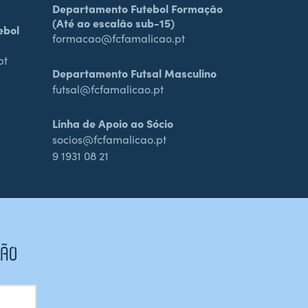
Departamento Futebol Formação
(Até ao escalão sub-15)
ebol
formacao@fcfamalicao.pt
pt
Departamento Futsal Masculino
futsal@fcfamalicao.pt
Linha de Apoio ao Sócio
socios@fcfamalicao.pt
9 1931 08 21
CÃO