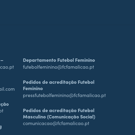
 –
Departamento Futebol Feminino
cao.pt
futebolfeminino@fcfamalicao.pt
Pedidos de acreditação Futebol
Feminino
ail.com
pressfutebolfeminino@fcfamalicao.pt
ação
Pedidos de acreditação Futebol
pt
Masculino (Comunicação Social)
comunicacao@fcfamalicao.pt
g