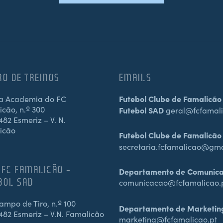
RO DE TREINOS
EMAILS
a Academia do FC
Futebol Clube de Famalicão
cão, n.º 300
Futebol SAD
geral@fcfamali
82 Esmeriz – V. N.
icão
Futebol Clube de Famalicão
secretaria.fcfamalicao@gm
 FC FAMALICÃO –
Departamento de Comunic
BOL SAD
comunicacao@fcfamalicao.
mpo de Tiro, n.º 100
Departamento de Marketin
482 Esmeriz – V.N. Famalicão
marketing@fcfamalicao.pt