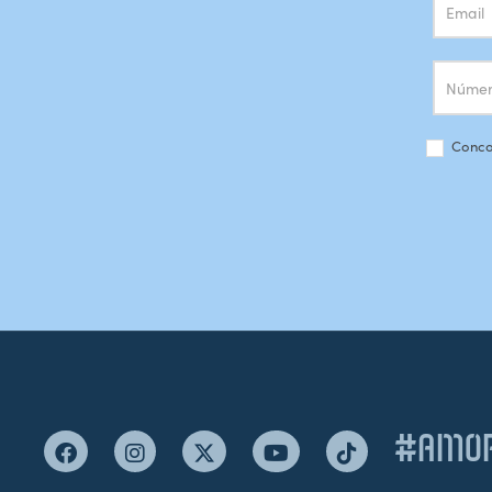
Conco
#AMOR