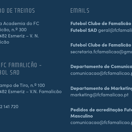
RO DE TREINOS
EMAILS
a Academia do FC
Futebol Clube de Famalicão
cão, n.º 300
Futebol SAD
geral@fcfamali
82 Esmeriz – V. N.
icão
Futebol Clube de Famalicão
secretaria.fcfamalicao@gm
 FC FAMALICÃO –
Departamento de Comunic
BOL SAD
comunicacao@fcfamalicao.
mpo de Tiro, n.º 100
Departamento de Marketin
482 Esmeriz – V.N. Famalicão
marketing@fcfamalicao.pt
2 141 720
Pedidos de acreditação Fut
Masculino
comunicacao@fcfamalicao.