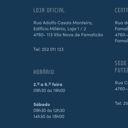
LOJA OFICIAL
CENT
Rua Adolfo Casais Monteiro,
Rua d
Edifício Milénio, Loja 1 / 2
Famali
4760- 113 Vila Nova de Famalicão
4760-4
Famal
Tel:
252 011 123
SEDE
FUTE
HORÁRIO
Rua Ca
2.ª a 6.ª feira
4760-
09h30 às 19h00
Tel:
25
Sábado
09h30 às 12h30
14h30 às 18h00