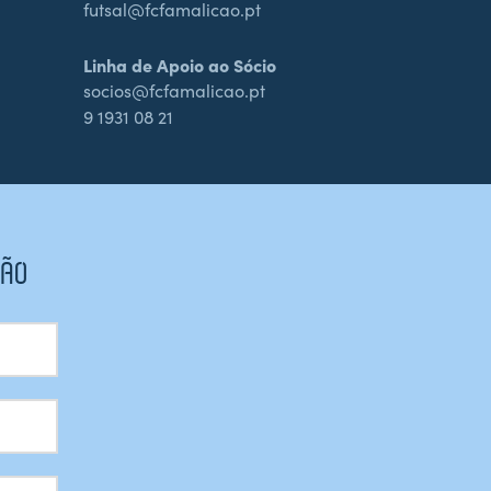
futsal@fcfamalicao.pt
Linha de Apoio ao Sócio
socios@fcfamalicao.pt
9 1931 08 21
CÃO