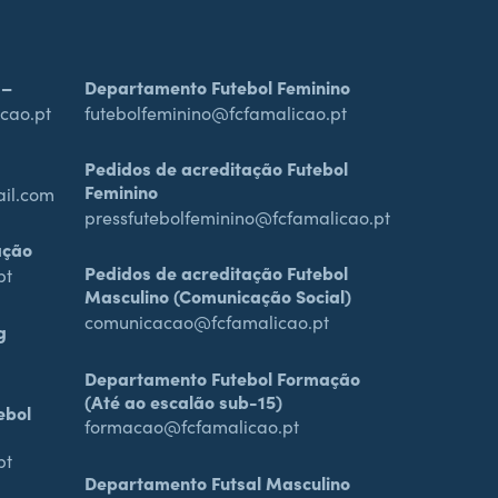
 –
Departamento Futebol Feminino
cao.pt
futebolfeminino@fcfamalicao.pt
Pedidos de acreditação Futebol
Feminino
ail.com
pressfutebolfeminino@fcfamalicao.pt
ação
Pedidos de acreditação Futebol
pt
Masculino (Comunicação Social)
comunicacao@fcfamalicao.pt
g
Departamento Futebol Formação
(Até ao escalão sub-15)
ebol
formacao@fcfamalicao.pt
pt
Departamento Futsal Masculino