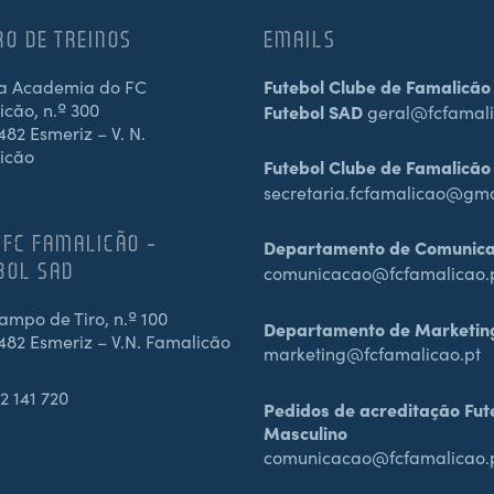
RO DE TREINOS
EMAILS
a Academia do FC
Futebol Clube de Famalicão
cão, n.º 300
Futebol SAD
geral@fcfamali
82 Esmeriz – V. N.
icão
Futebol Clube de Famalicão
secretaria.fcfamalicao@gm
 FC FAMALICÃO –
Departamento de Comunic
BOL SAD
comunicacao@fcfamalicao.
mpo de Tiro, n.º 100
Departamento de Marketin
482 Esmeriz – V.N. Famalicão
marketing@fcfamalicao.pt
2 141 720
Pedidos de acreditação Fut
Masculino
comunicacao@fcfamalicao.