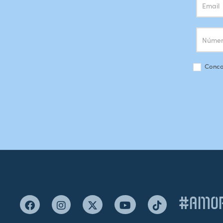
Conco
#AMOR