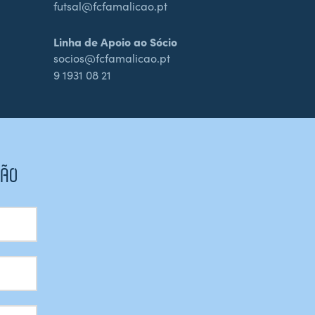
futsal@fcfamalicao.pt
Linha de Apoio ao Sócio
socios@fcfamalicao.pt
9 1931 08 21
CÃO