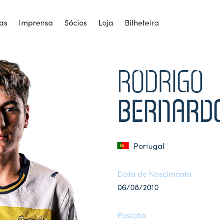
ias
Imprensa
Sócios
Loja
Bilheteira
RODRIGO
BERNARD
Portugal
Data de Nascimento:
06/08/2010
Posição: