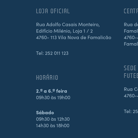
LOJA OFICIAL
CENT
Rua Adolfo Casais Monteiro,
Rua d
Edifício Milénio, Loja 1 / 2
Famali
4760- 113 Vila Nova de Famalicão
4760-4
Famal
Tel:
252 011 123
SEDE
FUTE
HORÁRIO
Rua Ca
2.ª a 6.ª feira
4760-
09h30 às 19h00
Tel:
25
Sábado
09h30 às 12h30
14h30 às 18h00