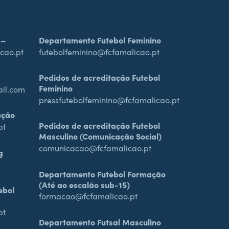
 –
Departamento Futebol Feminino
cao.pt
futebolfeminino@fcfamalicao.pt
Pedidos de acreditação Futebol
Feminino
ail.com
pressfutebolfeminino@fcfamalicao.pt
ação
Pedidos de acreditação Futebol
pt
Masculino (Comunicação Social)
comunicacao@fcfamalicao.pt
g
Departamento Futebol Formação
(Até ao escalão sub-15)
ebol
formacao@fcfamalicao.pt
pt
Departamento Futsal Masculino