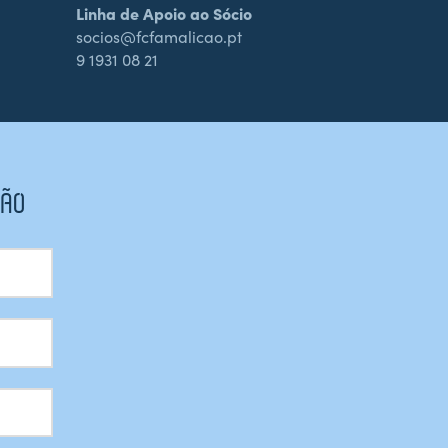
Linha de Apoio ao Sócio
socios@fcfamalicao.pt
9 1931 08 21
CÃO