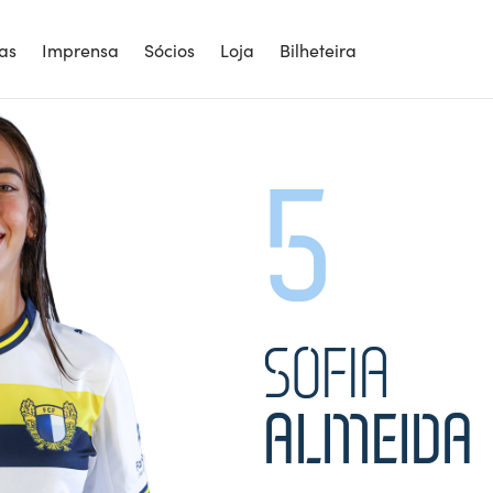
5
ias
Imprensa
Sócios
Loja
Bilheteira
5
SOFIA
ALMEIDA