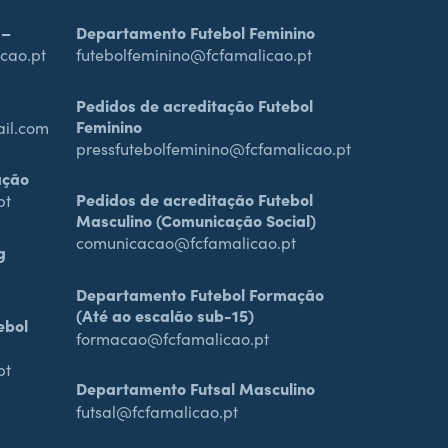
 –
Departamento Futebol Feminino
cao.pt
futebolfeminino@fcfamalicao.pt
Pedidos de acreditação Futebol
Feminino
ail.com
pressfutebolfeminino@fcfamalicao.pt
ação
Pedidos de acreditação Futebol
pt
Masculino (Comunicação Social)
comunicacao@fcfamalicao.pt
g
Departamento Futebol Formação
(Até ao escalão sub-15)
ebol
formacao@fcfamalicao.pt
pt
Departamento Futsal Masculino
futsal@fcfamalicao.pt