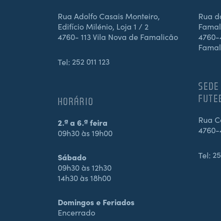
Rua Adolfo Casais Monteiro,
Rua d
Edifício Milénio, Loja 1 / 2
Famali
4760- 113 Vila Nova de Famalicão
4760-4
Famal
Tel:
252 011 123
SEDE
FUTE
HORÁRIO
Rua Ca
2.ª a 6.ª feira
4760-
09h30 às 19h00
Tel:
25
Sábado
09h30 às 12h30
14h30 às 18h00
Domingos e Feriados
Encerrado