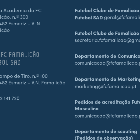
a Academia do FC
Futebol Clube de Famalicão
cão, n.º 300
Futebol SAD
geral@fcfamali
82 Esmeriz – V. N.
icão
Futebol Clube de Famalicão
secretaria.fcfamalicao@gm
 FC FAMALICÃO –
Departamento de Comunic
BOL SAD
comunicacao@fcfamalicao.
mpo de Tiro, n.º 100
Departamento de Marketin
482 Esmeriz – V.N. Famalicão
marketing@fcfamalicao.pt
2 141 720
Pedidos de acreditação Fut
Masculino
comunicacao@fcfamalicao.
Departamento de scouting
(Pedidos de observação)