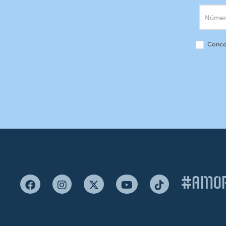
Conco
#AMOR