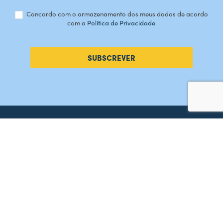
Concordo com o armazenamento dos meus dados de acordo
com a
Política de Privacidade
SUBSCREVER
#AMORDEPERDICAO
Como chegar
Contacte-nos