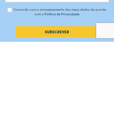
Concordo com o armazenamento dos meus dados de acordo
com a
Política de Privacidade
SUBSCREVER
#AMORDEPERDICAO
Como chegar
Contacte-nos