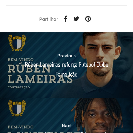
Partilhar
Previous
Rúben Lameiras reforça Futebol Clube
Famalicão
Next