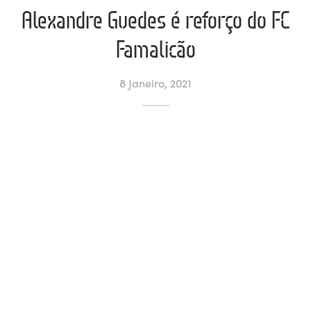
Alexandre Guedes é reforço do FC
ltados
ade
l de Denúncias
Famalicão
alações
actos
8 Janeiro, 2021
identes
ão