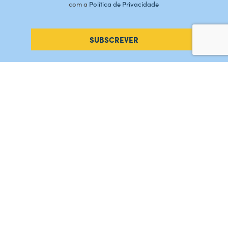
com a
Política de Privacidade
SUBSCREVER
#AMORDEPERDICAO
Como chegar
Contacte-nos
Acreditações