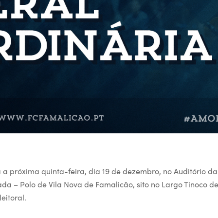
a próxima quinta-feira, dia 19 de dezembro, no Auditório 
ada – Polo de Vila Nova de Famalicão, sito no Largo Tinoco d
eitoral.