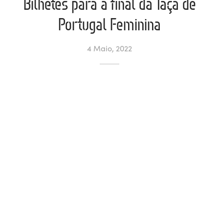
Bilhetes para a final da Taça de
Portugal Feminina
ltados
ade
l de Denúncias
alações
actos
4 Maio, 2022
identes
ão