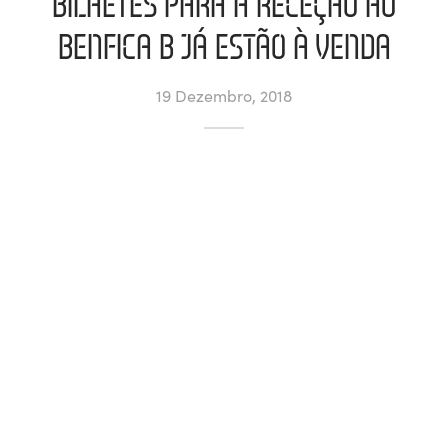
BILHETES PARA A RECEÇÃO AO
BENFICA B JÁ ESTÃO À VENDA
ltados
ade
l de Denúncias
alações
actos
19 Dezembro, 2018
identes
ão