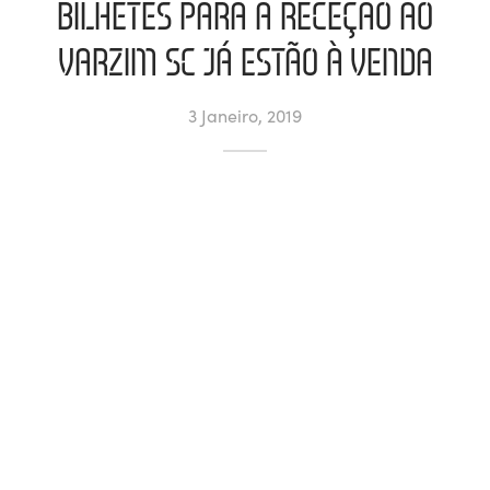
BILHETES PARA A RECEÇÃO AO
ltados
ade
l de Denúncias
VARZIM SC JÁ ESTÃO À VENDA
alações
actos
3 Janeiro, 2019
identes
ão