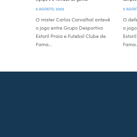
6 AGOSTO, 2026
5 AGOS
O mister Carlos Carvalhal antevê
O def
o jogo entre Grupo Desportivo
o jogo
Estoril Praia e Futebol Clube de
Estori
Fama…
Fama