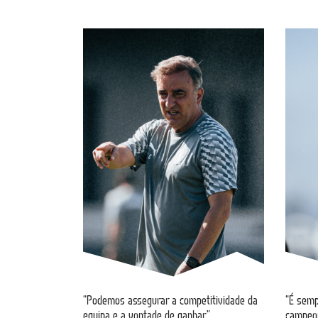
“Podemos assegurar a competitividade da
“É semp
equipa e a vontade de ganhar”
campeo