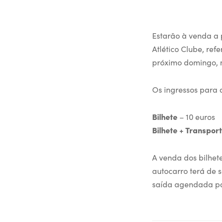
Estarão à venda a p
Atlético Clube, re
próximo domingo, n
Os ingressos para 
Bilhete
– 10 euros
Bilhete + Transpor
A venda dos bilhet
autocarro terá de s
saída agendada pa