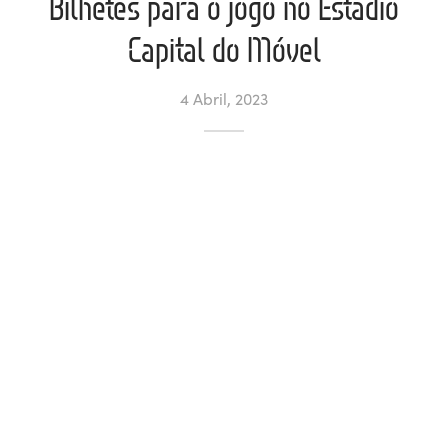
Bilhetes para o jogo no Estádio
Capital do Móvel
ltados
ade
l de Denúncias
alações
actos
4 Abril, 2023
identes
ão