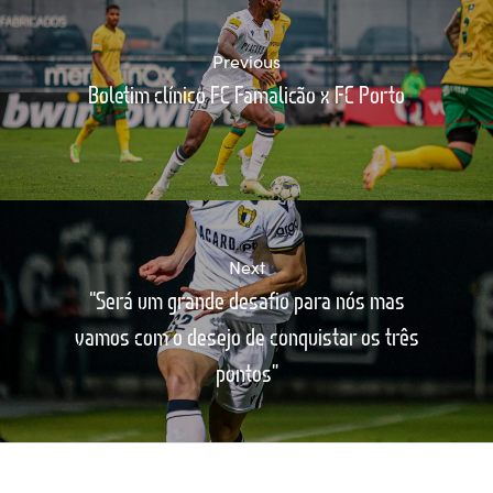
Previous
Boletim clínico FC Famalicão x FC Porto
Next
“Será um grande desafio para nós mas
vamos com o desejo de conquistar os três
pontos”