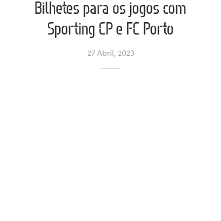
Bilhetes para os jogos com
ltados
ade
l de Denúncias
Sporting CP e FC Porto
alações
actos
27 Abril, 2023
identes
ão