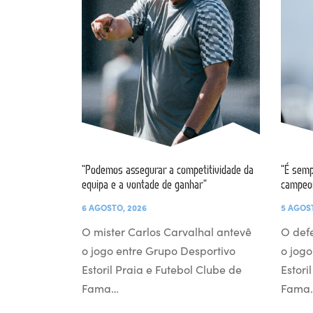
“Podemos assegurar a competitividade da
“É semp
equipa e a vontade de ganhar”
campeo
6 AGOSTO, 2026
5 AGOS
O mister Carlos Carvalhal antevê
O def
o jogo entre Grupo Desportivo
o jogo
Estoril Praia e Futebol Clube de
Estori
Fama…
Fama