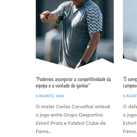
“Podemos assegurar a competitividade da
“É semp
equipa e a vontade de ganhar”
campeo
6 AGOSTO, 2026
5 AGOS
O mister Carlos Carvalhal antevê
O def
o jogo entre Grupo Desportivo
o jogo
Estoril Praia e Futebol Clube de
Estori
Fama…
Fama