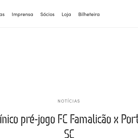
ias
Imprensa
Sócios
Loja
Bilheteira
NOTÍCIAS
línico pré-jogo FC Famalicão x Po
SC