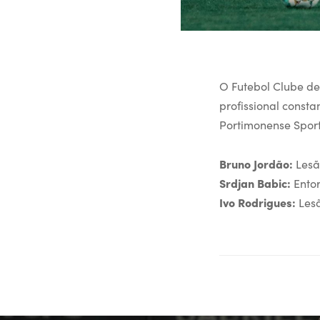
O Futebol Clube de
profissional consta
Portimonense Sport
Bruno Jordão:
Lesã
Srdjan Babic:
Entor
Ivo Rodrigues:
Lesã