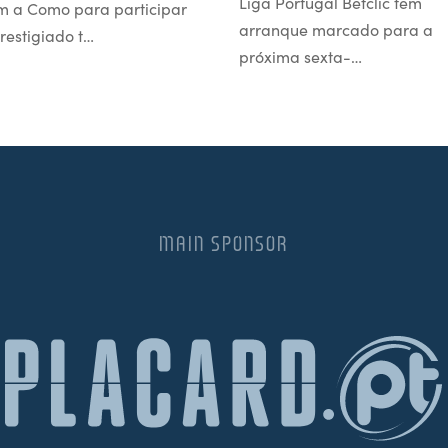
Liga Portugal Betclic tem
m a Como para participar
arranque marcado para a
restigiado t…
próxima sexta-…
MAIN SPONSOR