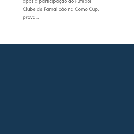
após a participação do Futebol
Clube de Famalicão na Como Cup,
prova…