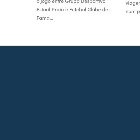
o jogo entre Grupo Desportivo
viage
Estoril Praia e Futebol Clube de
num p
Fama…