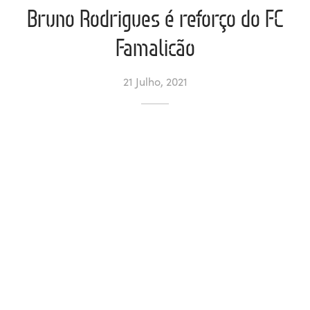
Bruno Rodrigues é reforço do FC
ltados
ade
l de Denúncias
Famalicão
alações
actos
21 Julho, 2021
identes
ão