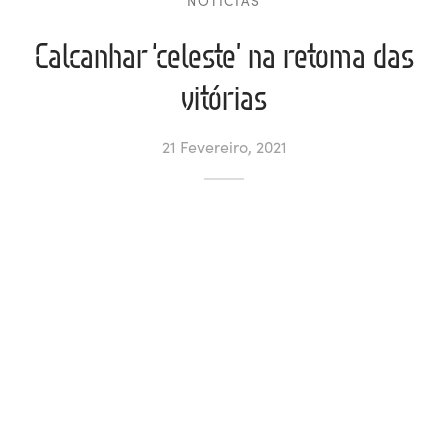
NOTÍCIAS
ltados
ade
l de Denúncias
Calcanhar ‘celeste’ na retoma das
vitórias
alações
actos
identes
21 Fevereiro, 2021
ão