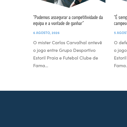
“Podemos assegurar a competitividade da
“É semp
equipa e a vontade de ganhar”
campeo
6 AGOSTO, 2026
5 AGOS
O mister Carlos Carvalhal antevê
O def
o jogo entre Grupo Desportivo
o jogo
Estoril Praia e Futebol Clube de
Estori
Fama…
Fama