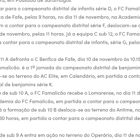
ar para o campeonato distrital de infantis série D, o FC Fama
ca de Fafe, pelas 9 horas, no dia 11 de novembro, na Academ
m a contar para o campeonato distrital série F, deslocam-se
 de novembro, pelas 11 horas. Já a equipa C sub 12, o FC Fam
 contar para o campeonato distrital de infantis, série G, pela
1 A defronta o C Benfica de Fafe, dia 10 de novembro às 10.1
alicão. é a 1ª jornada do campeonato distrital de benjamins,
-se ao terreno do AC Elite, em Calendário, em partida a cont
l de benjamins série K.
de sub 10 A, o FC Famalicão recebe o Lomarense, no dia 11 
ademia do FC Famalicão, em partida a contar para o campeona
Já a formação de sub 10 B desloca-se ao terreno do Antime, no
30 horas, em partida a contar para a campeonato distrital de
 sub 9 A entra em ação no terreno do Operário, dia 11 de n