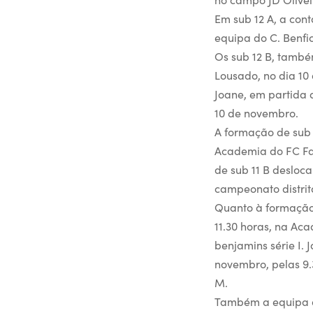
Em sub 12 A, a cont
equipa do C. Benfi
Os sub 12 B, també
Lousado, no dia 10
Joane, em partida a
10 de novembro.
A formação de sub 1
Academia do FC Fam
de sub 11 B desloca
campeonato distrita
Quanto à formação 
11.30 horas, na Ac
benjamins série I. 
novembro, pelas 9.
M.
Também a equipa de