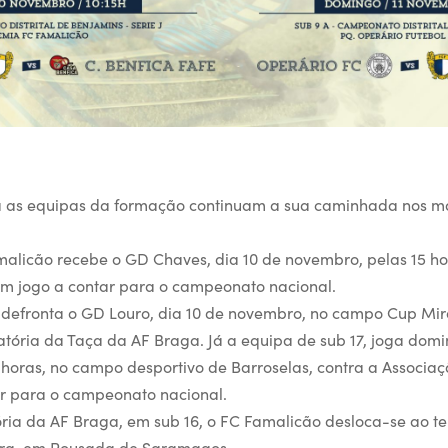
a as equipas da formação continuam a sua caminhada nos ma
malicão recebe o GD Chaves, dia 10 de novembro, pelas 15 h
m jogo a contar para o campeonato nacional.
 defronta o GD Louro, dia 10 de novembro, no campo Cup Mir
atória da Taça da AF Braga. Já a equipa de sub 17, joga domi
 horas, no campo desportivo de Barroselas, contra a Associa
ar para o campeonato nacional.
ória da AF Braga, em sub 16, o FC Famalicão desloca-se ao t
ira, em Pousada de Saramagos.