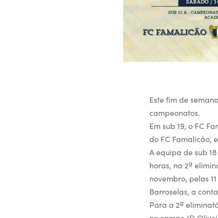
Este fim de seman
campeonatos.
Em sub 19, o FC Fa
do FC Famalicão, e
A equipa de sub 18
horas, na 2ª elimin
novembro, pelas 11
Barroselas, a cont
Para a 2ª eliminat
no campo JD Olive