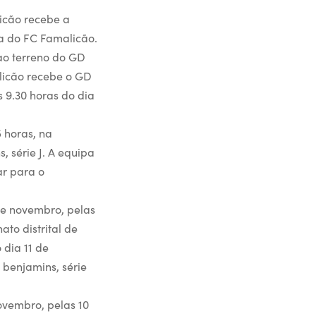
licão recebe a
ia do FC Famalicão.
 ao terreno do GD
alicão recebe o GD
s 9.30 horas do dia
5 horas, na
 série J. A equipa
ar para o
de novembro, pelas
to distrital de
 dia 11 de
 benjamins, série
ovembro, pelas 10