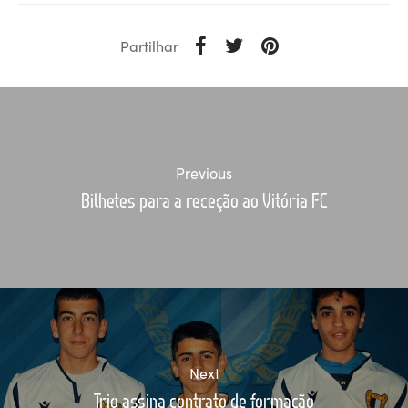
Partilhar
Previous
Bilhetes para a receção ao Vitória FC
Next
Trio assina contrato de formação