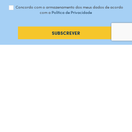
Concordo com o armazenamento dos meus dados de acordo
com a
Política de Privacidade
SUBSCREVER
#AMORDEPERDICAO
Como chegar
Contacte-nos