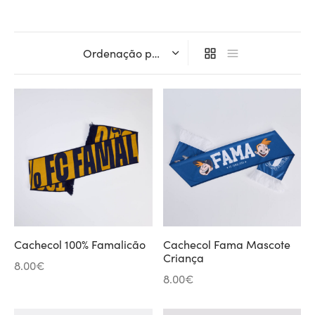
ltados
ade
l de Denúncias
alações
actos
identes
ão
Cachecol 100% Famalicão
Cachecol Fama Mascote
Criança
8.00
€
8.00
€