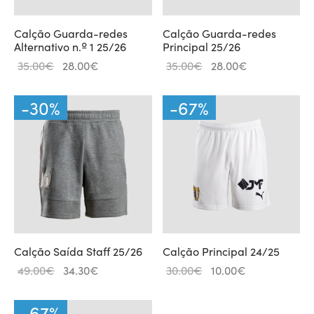
Calção Guarda-redes
Calção Guarda-redes
Alternativo n.º 1 25/26
Principal 25/26
O
O
O
O
35.00
€
28.00
€
35.00
€
28.00
€
preço
preço
preço
preço
original
atual é:
original
atual é:
-
30
%
-
67
%
era:
28.00€.
era:
28.00€.
35.00€.
35.00€.
Calção Saída Staff 25/26
Calção Principal 24/25
O
O
O
O
49.00
€
34.30
€
30.00
€
10.00
€
preço
preço
preço
preço
original
atual é:
original
atual
-
67
%