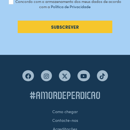
Concordo com o armazenamento dos meus dados de acordo
com a
Política de Privacidade
SUBSCREVER
#AMORDEPERDICAO
Como chegar
Contacte-nos
Acreditações